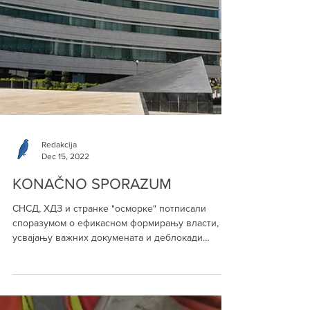
Redakcija
Dec 15, 2022
KONAČNO SPORAZUM
СНСД, ХДЗ и странке "осморке" потписали
споразумом о ефикасном формирању власти,
усвајању важних докуменaта и деблокади