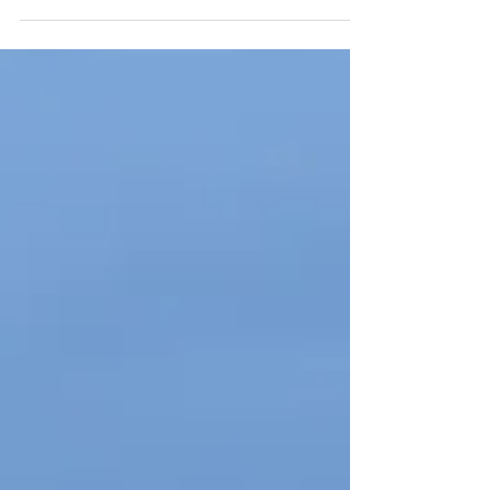
Redakcija
Dec 12, 2022
IZ DALEKIH SVIJETOVA
Muzej "Bradli" MIsisaga, Ontario, Kanada