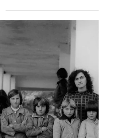
GRADSKA TOPLANA i GRIJANJE
VJEČITI PROBLEM SOKOČANA
Da li postoji neko u ovom gradu ko je u stanju da
odgovornim osobama nacrta da grijanje i gradska
toplana u Sokocu treba da radi uvijek...