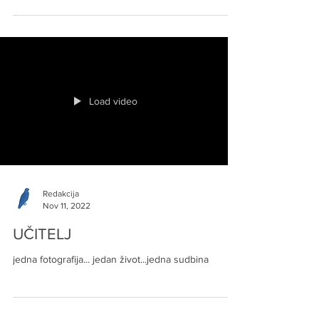
ovoga ljeta na Glasinac, došao sam u lijepo selo
Barnik, koje pripada rogatičkom...
Load video
Redakcija
Nov 11, 2022
UČITELJ
jedna fotografija... jedan život...jedna sudbina