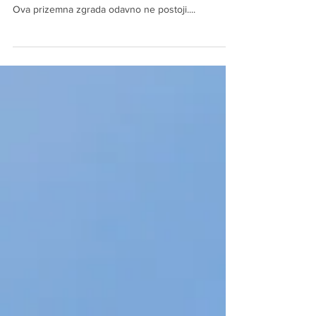
Nov 4, 2022
GDJE JE OVO no. 12
Dio Sokoca koji danas izgleda potpuno drugačije.
Ova prizemna zgrada odavno ne postoji....