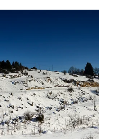
Bosna i Hercegovina je danas konačno dobila
Glavnog tužioca. Milanko Kajganić imenovan za
Glavnog tužioca Tužilaštva BiH 20.10.2022....