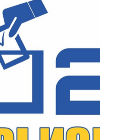
Preuzeto sa portala N1 Foča: Mještani, muzičari i
aktivisti u borbi za spas rijeka od hidroelektrana
Vijesti Autor: Vladimir Čolaković...