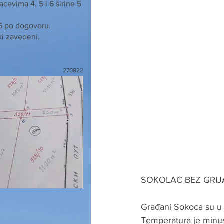
cevima 4, 5 i 6 širine 5
 6 po dogovoru.
ki zavedeni.
270822
SOKOLAC BEZ GRIJ
Građani Sokoca su u d
Temperatura je minus 