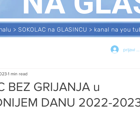
NA GLA
analu > SOKOLAC na GLASINCU > kanal na you 
prijavi s
2023
1 min read
 BEZ GRIJANJA u
NIJEM DANU 2022-2023