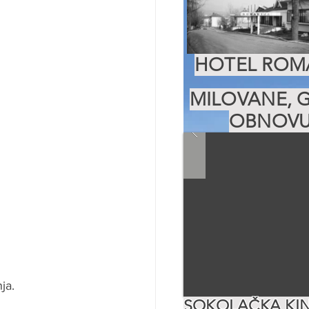
HOTEL ROMA
MILOVANE, G
OBNOVU
ja. 
SOKOLAČKA KIN