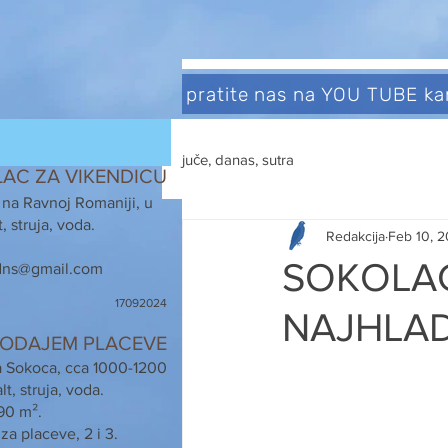
pratite nas na YOU TUBE k
juče, danas, sutra
LAC ZA VIKENDICU
 na Ravnoj Romaniji, u
, struja, voda.
Redakcija
Feb 10, 
SOKOLAC
ns@gmail.com
17092024
NAJHLAD
ODAJEM PLACEVE
a Sokoca, cca 1000-1200
t, struja, voda.
90 m².
za placeve, 2 i 3.