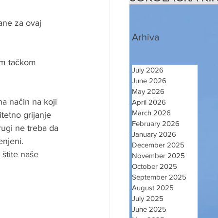
ane za ovaj 
Arhiva
om tačkom 
July 2026
June 2026
May 2026
a način na koji 
April 2026
March 2026
tetno grijanje 
February 2026
rugi ne treba da 
January 2026
njeni. 
December 2025
štite naše 
November 2025
October 2025
September 2025
August 2025
July 2025
June 2025